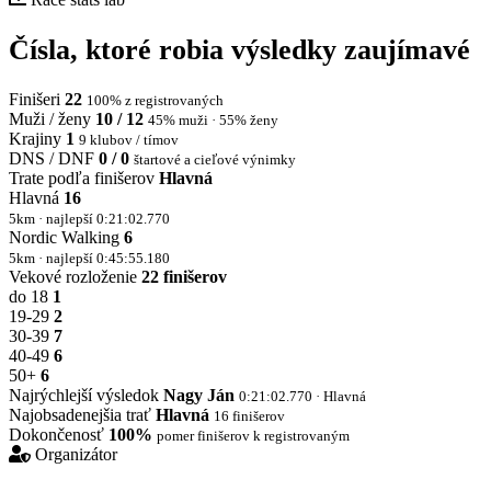
Čísla, ktoré robia výsledky zaujímavé
Finišeri
22
100% z registrovaných
Muži / ženy
10 / 12
45% muži · 55% ženy
Krajiny
1
9 klubov / tímov
DNS / DNF
0 / 0
štartové a cieľové výnimky
Trate podľa finišerov
Hlavná
Hlavná
16
5km · najlepší 0:21:02.770
Nordic Walking
6
5km · najlepší 0:45:55.180
Vekové rozloženie
22 finišerov
do 18
1
19-29
2
30-39
7
40-49
6
50+
6
Najrýchlejší výsledok
Nagy Ján
0:21:02.770 · Hlavná
Najobsadenejšia trať
Hlavná
16 finišerov
Dokončenosť
100%
pomer finišerov k registrovaným
Organizátor