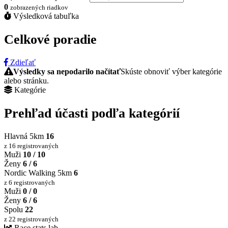
0
zobrazených riadkov
Výsledková tabuľka
Celkové poradie
Zdieľať
Výsledky sa nepodarilo načítať
Skúste obnoviť výber kategórie
alebo stránku.
Kategórie
Prehľad účasti podľa kategórií
Hlavná 5km
16
z 16 registrovaných
Muži
10 / 10
Ženy
6 / 6
Nordic Walking 5km
6
z 6 registrovaných
Muži
0 / 0
Ženy
6 / 6
Spolu
22
z 22 registrovaných
Race stats lab