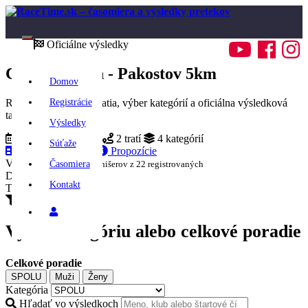
Toggle
Oficiálne výsledky
navigation
Cezpoľný beh - Pakostov 5km
Domov
Rýchly prehľad podujatia, výber kategórií a oficiálna výsledková
Registrácie
tabuľka RaceTime.
Výsledky
23.08.2025
Beh
2 tratí
4 kategórií
Súťaže
Otvoriť výsledky
Propozície
Výsledkový stav
22
finišerov z 22 registrovaných
Časomiera
Dokončilo
100%
Kontakt
Tempo
min/km
Výber výsledkov
Prihlásenie
Vyber kategóriu alebo celkové poradie
Celkové poradie
SPOLU
Muži
Ženy
Kategória
Hľadať vo výsledkoch