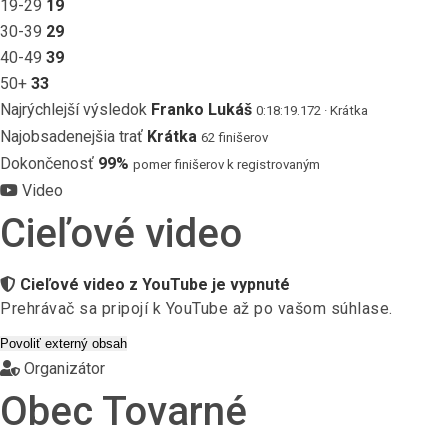
19-29
19
30-39
29
40-49
39
50+
33
Najrýchlejší výsledok
Franko Lukáš
0:18:19.172 · Krátka
Najobsadenejšia trať
Krátka
62 finišerov
Dokončenosť
99%
pomer finišerov k registrovaným
Video
Cieľové video
Cieľové video z YouTube je vypnuté
Prehrávač sa pripojí k YouTube až po vašom súhlase.
Povoliť externý obsah
Organizátor
Obec Tovarné