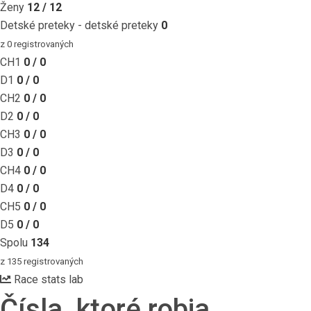
Ženy
12 / 12
Detské preteky - detské preteky
0
z 0 registrovaných
CH1
0 / 0
D1
0 / 0
CH2
0 / 0
D2
0 / 0
CH3
0 / 0
D3
0 / 0
CH4
0 / 0
D4
0 / 0
CH5
0 / 0
D5
0 / 0
Spolu
134
z 135 registrovaných
Race stats lab
Čísla, ktoré robia