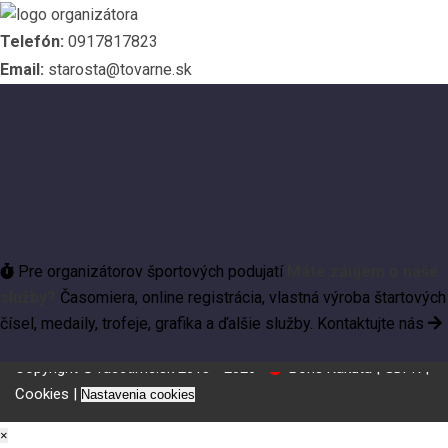
Telefón:
0917817823
Email:
starosta@tovarne.sk
Pre organizátorov športových podujatí
Máte záujem o naše
služby?
Časomiera, online registrácia, vlastná výroba štartových
čísel, medaily, trofeje, grafika a ďalšie služby.
Kontaktujte nás
Copyright © racetime.sk 2018 - 2026
Boris Kakuta |
GDPR
|
Cookies
|
Nastavenia cookies
×