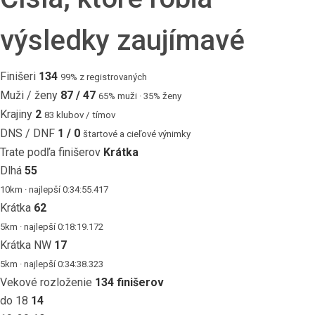
výsledky zaujímavé
Finišeri
134
99% z registrovaných
Muži / ženy
87 / 47
65% muži · 35% ženy
Krajiny
2
83 klubov / tímov
DNS / DNF
1 / 0
štartové a cieľové výnimky
Trate podľa finišerov
Krátka
Dlhá
55
10km · najlepší 0:34:55.417
Krátka
62
5km · najlepší 0:18:19.172
Krátka NW
17
5km · najlepší 0:34:38.323
Vekové rozloženie
134 finišerov
do 18
14